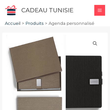
Aller
CADEAU TUNISIE
au
MA
contenu
Accueil
Produits
Agenda personnalisé
ME