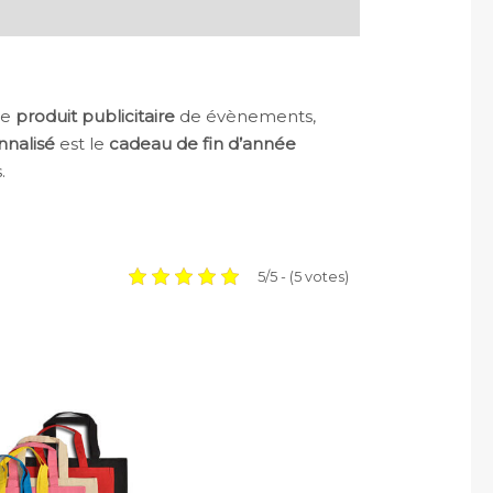
me
produit publicitaire
de évènements,
nnalisé
est le
cadeau de fin d’année
.
5/5 - (5 votes)